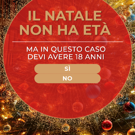
SÌ
NO